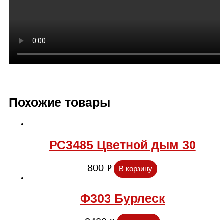
Похожие товары
РС3485 Цветной дым 30
800
Р
В корзину
Ф303 Бурлеск