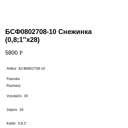
БСФ0802708-10 Снежинка
(0,8;1″х28)
5800
Р
Artikul
БСФ0802708-10
Fasovka
Razmery
VysotaDo
30
Zalpov
28
Kalibr
0,8;1"