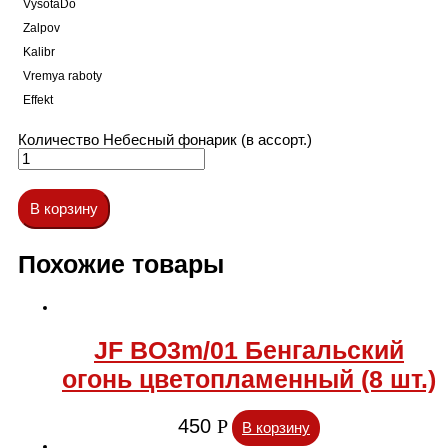
VysotaDo
Zalpov
Kalibr
Vremya raboty
Effekt
Количество Небесный фонарик (в ассорт.)
В корзину
Похожие товары
JF BO3m/01 Бенгальский
огонь цветопламенный (8 шт.)
450
Р
В корзину