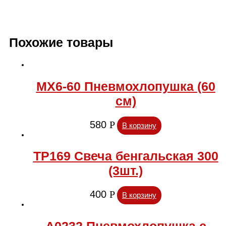
Похожие товары
МХ6-60 Пневмохлопушка (60
см)
580
Р
В корзину
ТР169 Свеча бенгальская 300
(3шт.)
400
Р
В корзину
А0232 Пневмохлопушка с