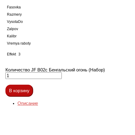
Fasovka
Razmery
VysotaDo
Zalpov
Kalibr
Vremya raboty
Effekt
3
Количество JF B02c Бенгальский огонь (Набор)
В корзину
Описание