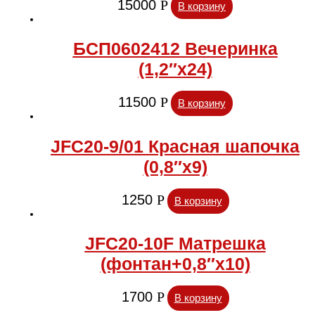
15000
Р
В корзину
БСП0602412 Вечеринка
(1,2″х24)
11500
Р
В корзину
JFC20-9/01 Красная шапочка
(0,8″х9)
1250
Р
В корзину
JFC20-10F Матрешка
(фонтан+0,8″х10)
1700
Р
В корзину