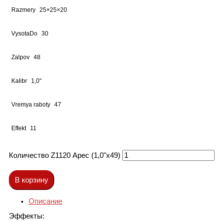
Razmery
25×25×20
VysotaDo
30
Zalpov
48
Kalibr
1,0"
Vremya raboty
47
Effekt
11
Количество Z1120 Арес (1,0"х49)
В корзину
Описание
Эффекты: