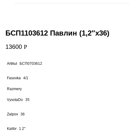
БСП1103612 Павлин (1,2″х36)
13600
Р
Artikul
БСП0703612
Fasovka
4/1
Razmery
VysotaDo
35
Zalpov
36
Kalibr
1.2"